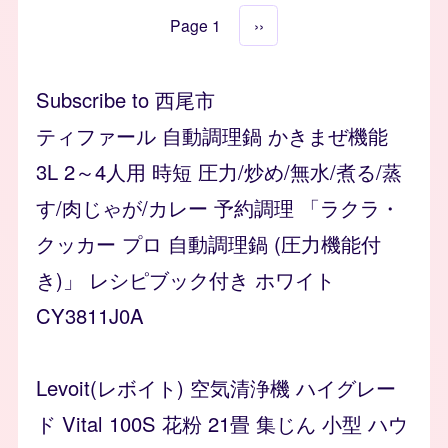
Page 1
Next page
››
Pagination
Subscribe to 西尾市
ティファール 自動調理鍋 かきまぜ機能
3L 2～4人用 時短 圧力/炒め/無水/煮る/蒸
す/肉じゃが/カレー 予約調理 「ラクラ・
クッカー プロ 自動調理鍋 (圧力機能付
き)」 レシピブック付き ホワイト
CY3811J0A
Levoit(レボイト) 空気清浄機 ハイグレー
ド Vital 100S 花粉 21畳 集じん 小型 ハウ