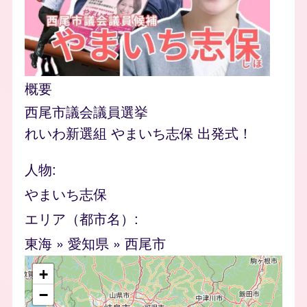
概要
西尾市議会議員選挙
れいわ新選組 やまいち志保 出発式！
人物
やまいち志保
エリア（都市名）
東海
»
愛知県
»
西尾市
geofield
+
−