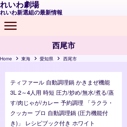
れいわ劇場
れいわ新選組の最新情報
Toggle main menu
Main navigation
西尾市
Home
東海
愛知県
西尾市
Breadcrumb
ティファール 自動調理鍋 かきまぜ機能
3L 2～4人用 時短 圧力/炒め/無水/煮る/蒸
す/肉じゃが/カレー 予約調理 「ラクラ・
クッカー プロ 自動調理鍋 (圧力機能付
き)」 レシピブック付き ホワイト