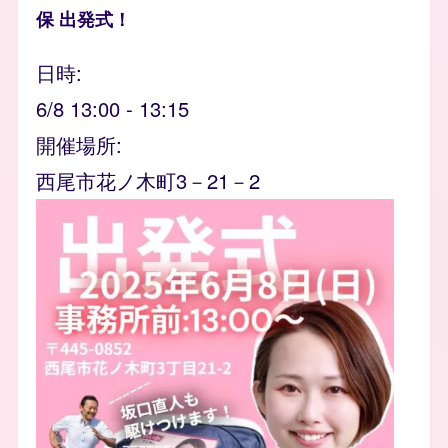
保 出発式！
日時
6/8 13:00
-
13:15
開催場所
西尾市花ノ木町3－21－2
event_banner
Image