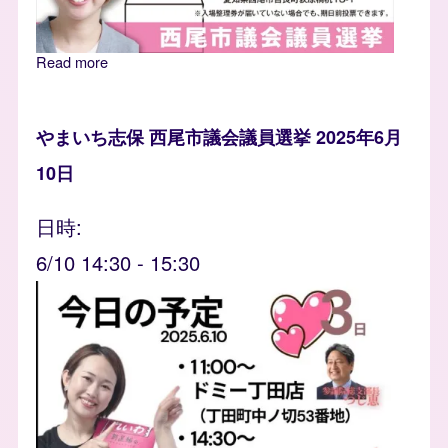
Read more
about 西尾市 やまいち志保 期日前投票へ
やまいち志保 西尾市議会議員選挙 2025年6月
10日
日時
6/10 14:30
-
15:30
event_banner
Image