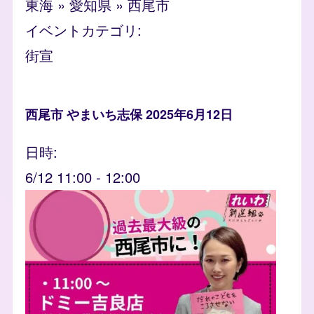
東海
»
愛知県
»
西尾市
イベントカテゴリ
街宣
西尾市 やまいち志保 2025年6月12日
日時
6/12 11:00
-
12:00
event_banner
Image