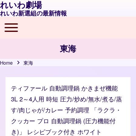
れいわ劇場
れいわ新選組の最新情報
Toggle main menu
Main navigation
東海
Home
東海
Breadcrumb
ティファール 自動調理鍋 かきまぜ機能
3L 2～4人用 時短 圧力/炒め/無水/煮る/蒸
す/肉じゃが/カレー 予約調理 「ラクラ・
クッカー プロ 自動調理鍋 (圧力機能付
き)」 レシピブック付き ホワイト