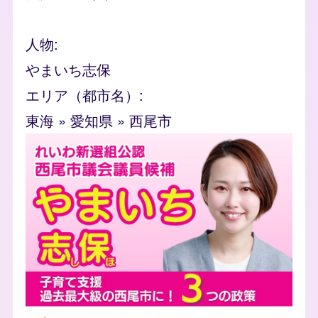
人物
やまいち志保
エリア（都市名）
東海
»
愛知県
»
西尾市
flyer_images
Image