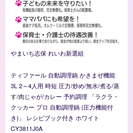
やまいち志保 れいわ新選組
flyer_explain
ティファール 自動調理鍋 かきまぜ機能
3L 2～4人用 時短 圧力/炒め/無水/煮る/蒸
す/肉じゃが/カレー 予約調理 「ラクラ・
クッカー プロ 自動調理鍋 (圧力機能付
き)」 レシピブック付き ホワイト
CY3811J0A