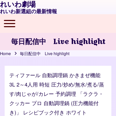
れいわ劇場
れいわ新選組の最新情報
Toggle main menu
Main navigation
毎日配信中 Live highlight
Home
毎日配信中 Live highlight
Breadcrumb
ティファール 自動調理鍋 かきまぜ機能
3L 2～4人用 時短 圧力/炒め/無水/煮る/蒸
す/肉じゃが/カレー 予約調理 「ラクラ・
クッカー プロ 自動調理鍋 (圧力機能付
き)」 レシピブック付き ホワイト