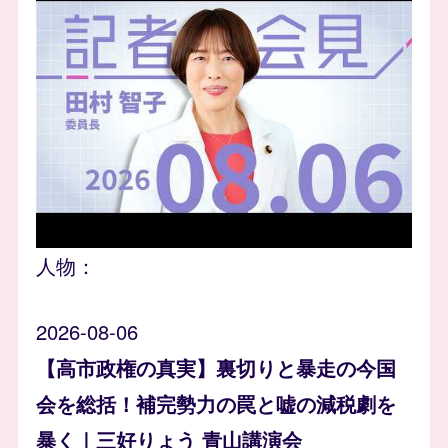
人物：
2026-08-06
【高市政権の真実】裏切りと暴走の今国
会を総括！補完勢力の罠と嘘の減税劇を
暴く｜三好りょう 青山講演会