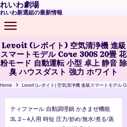
れいわ劇場
れいわ新選組の最新情報
Toggle main menu
Main navigation
Levoit (レボイト) 空気清浄機 進級
スマートモデル Core 300S 20畳 花
粉モード 自動運転 小型 卓上 静音 除
臭 ハウスダスト 強力 ホワイト
Home
Levoit (レボイト) 空気清浄機 進級スマートモデル 
Breadcrumb
ティファール 自動調理鍋 かきまぜ機能
3L 2～4人用 時短 圧力/炒め/無水/煮る/蒸