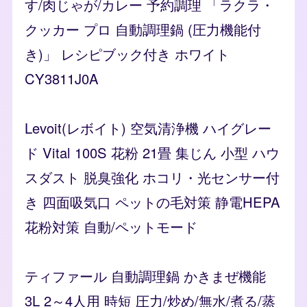
す/肉じゃが/カレー 予約調理 「ラクラ・
クッカー プロ 自動調理鍋 (圧力機能付
き)」 レシピブック付き ホワイト
CY3811J0A
Levoit(レボイト) 空気清浄機 ハイグレー
ド Vital 100S 花粉 21畳 集じん 小型 ハウ
スダスト 脱臭強化 ホコリ・光センサー付
き 四面吸気口 ペットの毛対策 静電HEPA
花粉対策 自動/ペットモード
ティファール 自動調理鍋 かきまぜ機能
3L 2～4人用 時短 圧力/炒め/無水/煮る/蒸