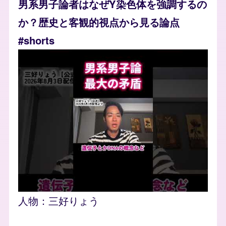
男系男子論者はなぜY染色体を強調するの
か？歴史と客観的視点から見る論点
#shorts
人物：
三好りょう