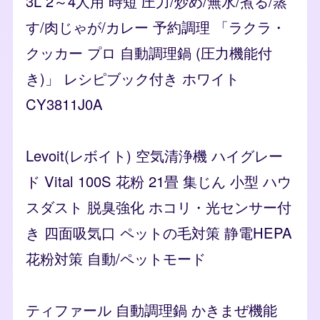
3L 2～4人用 時短 圧力/炒め/無水/煮る/蒸
す/肉じゃが/カレー 予約調理 「ラクラ・
クッカー プロ 自動調理鍋 (圧力機能付
き)」 レシピブック付き ホワイト
CY3811J0A
Levoit(レボイト) 空気清浄機 ハイグレー
ド Vital 100S 花粉 21畳 集じん 小型 ハウ
スダスト 脱臭強化 ホコリ・光センサー付
き 四面吸気口 ペットの毛対策 静電HEPA
花粉対策 自動/ペットモード
ティファール 自動調理鍋 かきまぜ機能