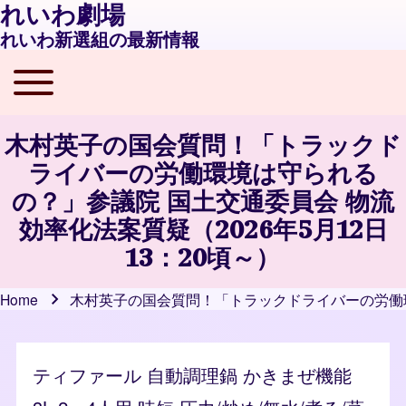
れいわ劇場
れいわ新選組の最新情報
Toggle main menu
Main navigation
木村英子の国会質問！「トラックド
ライバーの労働環境は守られる
の？」参議院 国土交通委員会 物流
効率化法案質疑（2026年5月12日
13：20頃～）
Home
木村英子の国会質問！「トラックドライバーの労働環境
Breadcrumb
ティファール 自動調理鍋 かきまぜ機能