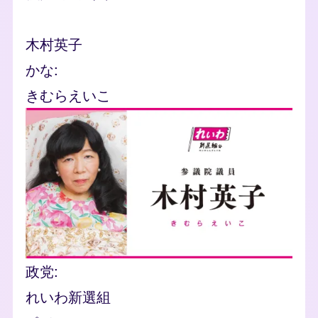
名前
木村英子
かな
きむらえいこ
Image
政党
れいわ新選組