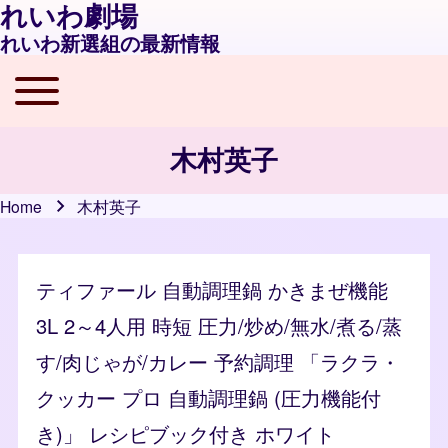
れいわ劇場
れいわ新選組の最新情報
Toggle main menu
Main navigation
木村英子
Home
木村英子
Breadcrumb
ティファール 自動調理鍋 かきまぜ機能
3L 2～4人用 時短 圧力/炒め/無水/煮る/蒸
す/肉じゃが/カレー 予約調理 「ラクラ・
クッカー プロ 自動調理鍋 (圧力機能付
き)」 レシピブック付き ホワイト