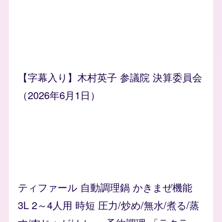
【字幕入り】木村英子 参議院 決算委員会
（2026年6月1日）
ティファール 自動調理鍋 かきまぜ機能
3L 2～4人用 時短 圧力/炒め/無水/煮る/蒸