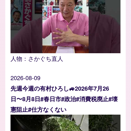
人物：
さかぐち直人
2026-08-09
先週今週の有村ひろし🚙2026年7月26
日〜8月8日#春日市#政治#消費税廃止#壊
憲阻止#仕方なくない