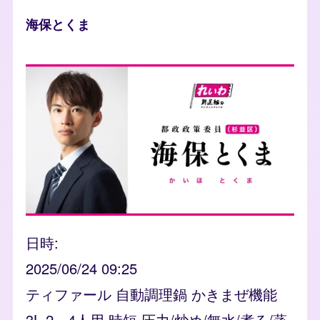
人物
海保とくま
photo
日時
2025/06/24 09:25
ティファール 自動調理鍋 かきまぜ機能
3L 2～4人用 時短 圧力/炒め/無水/煮る/蒸