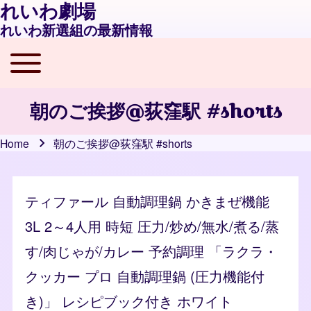
れいわ劇場
れいわ新選組の最新情報
Toggle main menu
Main navigation
朝のご挨拶@荻窪駅 #shorts
Home
朝のご挨拶@荻窪駅 #shorts
Breadcrumb
ティファール 自動調理鍋 かきまぜ機能
3L 2～4人用 時短 圧力/炒め/無水/煮る/蒸
す/肉じゃが/カレー 予約調理 「ラクラ・
クッカー プロ 自動調理鍋 (圧力機能付
き)」 レシピブック付き ホワイト