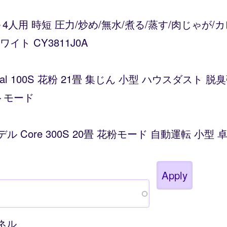
～4人用 時短 圧力/炒め/無水/煮る/蒸す/肉じゃが
ト CY3811J0A
Vital 100S 花粉 21畳 集じん 小型 ハウスダス
トモード
デル Core 300S 20畳 花粉モード 自動運転 小
ンネル