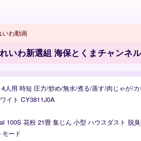
れいわ動画
れいわ新選組 海保とくまチャンネ
～4人用 時短 圧力/炒め/無水/煮る/蒸す/肉じゃが
ト CY3811J0A
Vital 100S 花粉 21畳 集じん 小型 ハウスダス
トモード