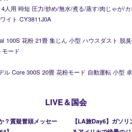
～4人用 時短 圧力/炒め/無水/煮る/蒸す/肉じゃが
ト CY3811J0A
Vital 100S 花粉 21畳 集じん 小型 ハウスダス
トモード
デル Core 300S 20畳 花粉モード 自動運転 小
LIVE＆国会
か？質疑冒頭メッセー
【LA旅Day6】ガ
64】
るアメリカで絶景のジョシ