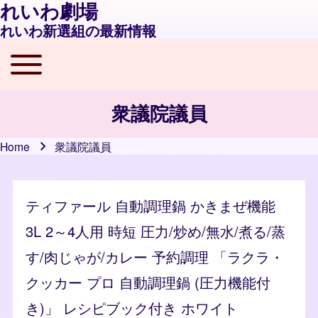
れいわ劇場
れいわ新選組の最新情報
Toggle main menu
Main navigation
衆議院議員
Home
衆議院議員
Breadcrumb
ティファール 自動調理鍋 かきまぜ機能
3L 2～4人用 時短 圧力/炒め/無水/煮る/蒸
す/肉じゃが/カレー 予約調理 「ラクラ・
クッカー プロ 自動調理鍋 (圧力機能付
き)」 レシピブック付き ホワイト