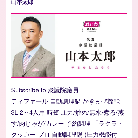
山本太郎
photo
Subscribe to 衆議院議員
ティファール 自動調理鍋 かきまぜ機能
3L 2～4人用 時短 圧力/炒め/無水/煮る/蒸
す/肉じゃが/カレー 予約調理 「ラクラ・
クッカー プロ 自動調理鍋 (圧力機能付