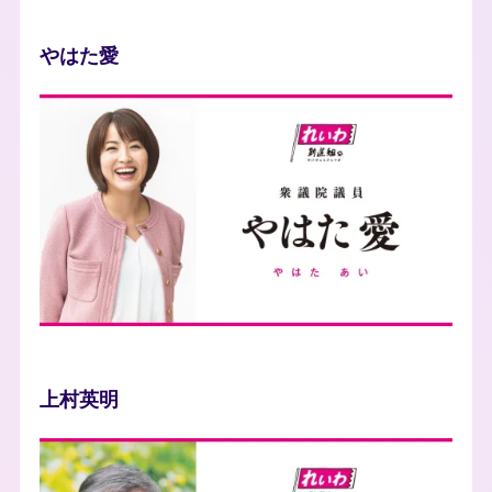
やはた愛
photo
上村英明
photo