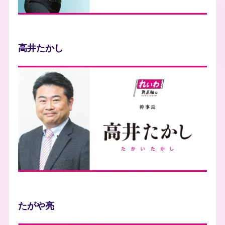
高井たかし
photo
たがや亮