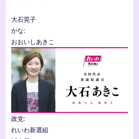
名前
大石晃子
かな
おおいしあきこ
Image
政党
れいわ新選組