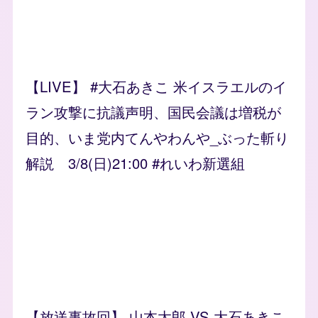
【LIVE】 #大石あきこ 米イスラエルのイ
ラン攻撃に抗議声明、国民会議は増税が
目的、いま党内てんやわんや_ぶった斬り
解説 3/8(日)21:00 #れいわ新選組
【放送事故回】 山本太郎 VS 大石あきこ