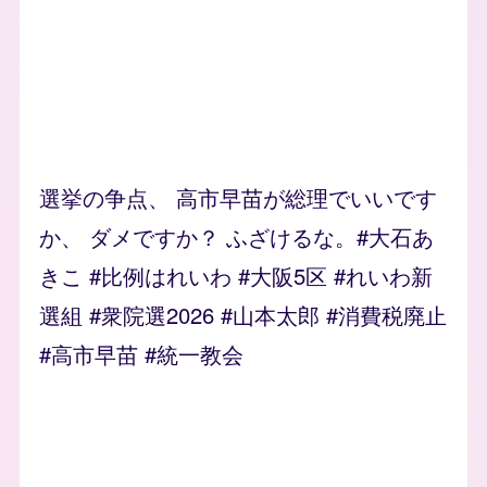
選挙の争点、 高市早苗が総理でいいです
か、 ダメですか？ ふざけるな。#大石あ
きこ #比例はれいわ #大阪5区 #れいわ新
選組 #衆院選2026 #山本太郎 #消費税廃止
#高市早苗 #統一教会