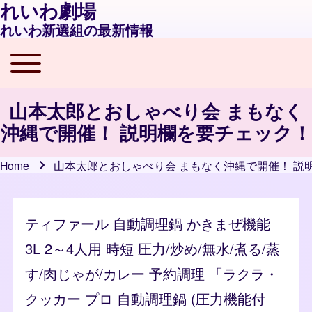
れいわ劇場
れいわ新選組の最新情報
Toggle main menu
Main navigation
山本太郎とおしゃべり会 まもなく
沖縄で開催！ 説明欄を要チェック！
Home
山本太郎とおしゃべり会 まもなく沖縄で開催！ 説
Breadcrumb
ティファール 自動調理鍋 かきまぜ機能
3L 2～4人用 時短 圧力/炒め/無水/煮る/蒸
す/肉じゃが/カレー 予約調理 「ラクラ・
クッカー プロ 自動調理鍋 (圧力機能付