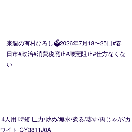
来週の有村ひろし🗳️2026年7月18〜25日#春
日市#政治#消費税廃止#壊憲阻止#仕方なくな
い
～4人用 時短 圧力/炒め/無水/煮る/蒸す/肉じゃが
ト CY3811J0A