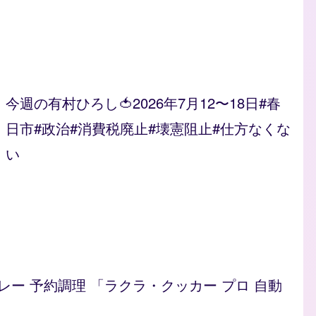
今週の有村ひろし🍅2026年7月12〜18日#春
日市#政治#消費税廃止#壊憲阻止#仕方なくな
い
/カレー 予約調理 「ラクラ・クッカー プロ 自動