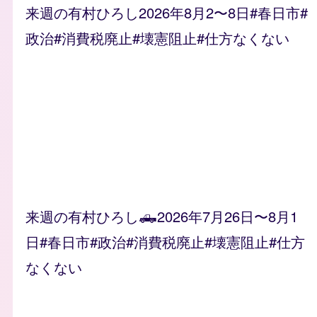
来週の有村ひろし2026年8月2〜8日#春日市#
政治#消費税廃止#壊憲阻止#仕方なくない
来週の有村ひろし🛻2026年7月26日〜8月1
日#春日市#政治#消費税廃止#壊憲阻止#仕方
なくない