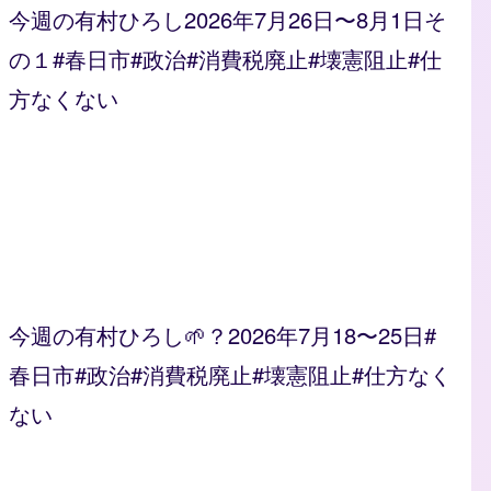
今週の有村ひろし2026年7月26日〜8月1日そ
の１#春日市#政治#消費税廃止#壊憲阻止#仕
方なくない
今週の有村ひろし🌱？2026年7月18〜25日#
春日市#政治#消費税廃止#壊憲阻止#仕方なく
ない