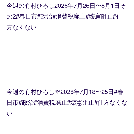
今週の有村ひろし2026年7月26日〜8月1日そ
の2#春日市#政治#消費税廃止#壊憲阻止#仕
方なくない
今週の有村ひろし🌱2026年7月18〜25日#春
日市#政治#消費税廃止#壊憲阻止#仕方なくな
い