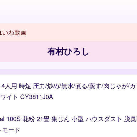
れいわ動画
有村ひろし
～4人用 時短 圧力/炒め/無水/煮る/蒸す/肉じゃが
ト CY3811J0A
Vital 100S 花粉 21畳 集じん 小型 ハウスダス
トモード