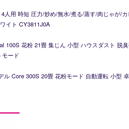
～4人用 時短 圧力/炒め/無水/煮る/蒸す/肉じゃが
ト CY3811J0A
Vital 100S 花粉 21畳 集じん 小型 ハウスダス
トモード
デル Core 300S 20畳 花粉モード 自動運転 小