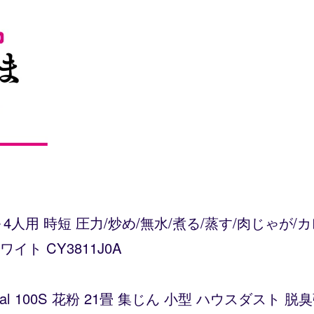
～4人用 時短 圧力/炒め/無水/煮る/蒸す/肉じゃが
ト CY3811J0A
Vital 100S 花粉 21畳 集じん 小型 ハウスダス