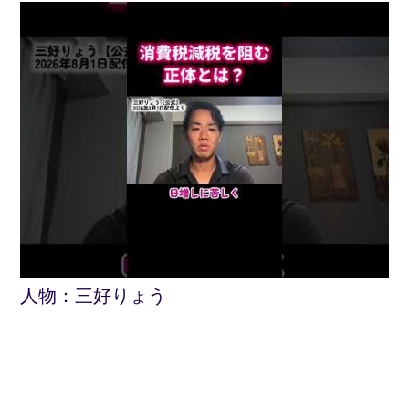
人物：
三好りょう