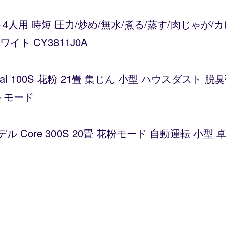
～4人用 時短 圧力/炒め/無水/煮る/蒸す/肉じゃが
ト CY3811J0A
Vital 100S 花粉 21畳 集じん 小型 ハウスダス
トモード
デル Core 300S 20畳 花粉モード 自動運転 小