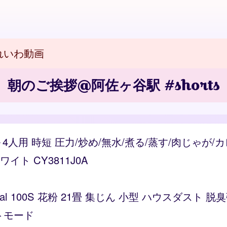
れいわ動画
朝のご挨拶@阿佐ヶ谷駅 #shorts
～4人用 時短 圧力/炒め/無水/煮る/蒸す/肉じゃが
ト CY3811J0A
Vital 100S 花粉 21畳 集じん 小型 ハウスダス
トモード