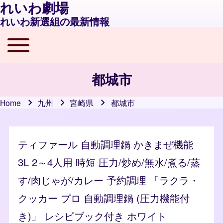
れいわ劇場
れいわ新選組の最新情報
Toggle main menu
Main navigation
都城市
Home
九州
宮崎県
都城市
Breadcrumb
ティファール 自動調理鍋 かきまぜ機能
3L 2～4人用 時短 圧力/炒め/無水/煮る/蒸
す/肉じゃが/カレー 予約調理 「ラクラ・
クッカー プロ 自動調理鍋 (圧力機能付
き)」 レシピブック付き ホワイト