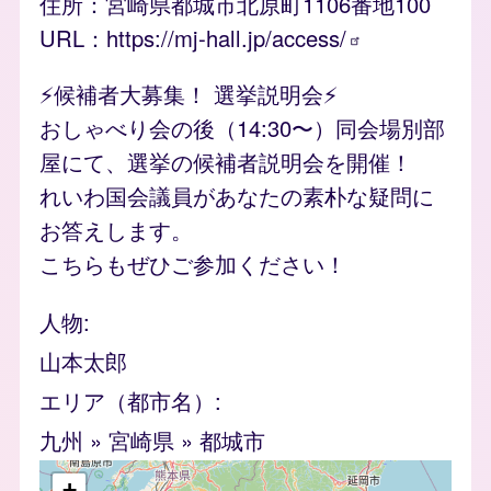
住所：宮崎県都城市北原町1106番地100
URL：
https://mj-hall.jp/access/
⚡️候補者大募集！ 選挙説明会⚡️
おしゃべり会の後（14:30〜）同会場別部
屋にて、選挙の候補者説明会を開催！
れいわ国会議員があなたの素朴な疑問に
お答えします。
こちらもぜひご参加ください！
人物
山本太郎
エリア（都市名）
九州
»
宮崎県
»
都城市
geofield
+