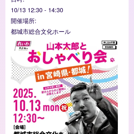
10/13 12:30
-
14:30
開催場所
都城市総合文化ホール
event_banner
Image