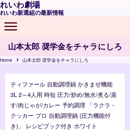
れいわ劇場
れいわ新選組の最新情報
Toggle main menu
Main navigation
山本太郎 奨学金をチャラにしろ
Home
山本太郎 奨学金をチャラにしろ
Breadcrumb
ティファール 自動調理鍋 かきまぜ機能
3L 2～4人用 時短 圧力/炒め/無水/煮る/蒸
す/肉じゃが/カレー 予約調理 「ラクラ・
クッカー プロ 自動調理鍋 (圧力機能付
き)」 レシピブック付き ホワイト