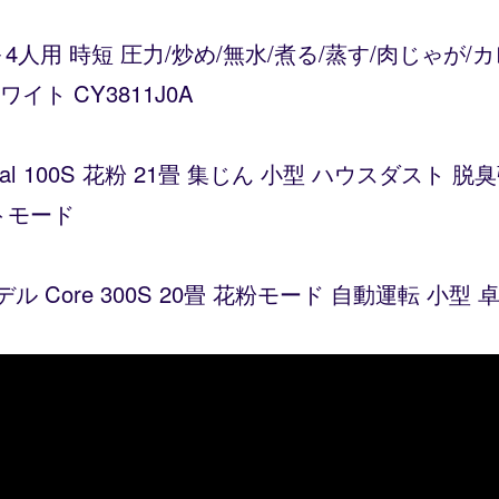
～4人用 時短 圧力/炒め/無水/煮る/蒸す/肉じゃが
ト CY3811J0A
Vital 100S 花粉 21畳 集じん 小型 ハウスダス
トモード
デル Core 300S 20畳 花粉モード 自動運転 小