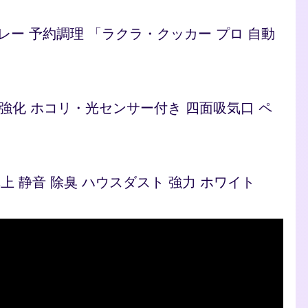
/カレー 予約調理 「ラクラ・クッカー プロ 自動
ト 脱臭強化 ホコリ・光センサー付き 四面吸気口 ペ
型 卓上 静音 除臭 ハウスダスト 強力 ホワイト