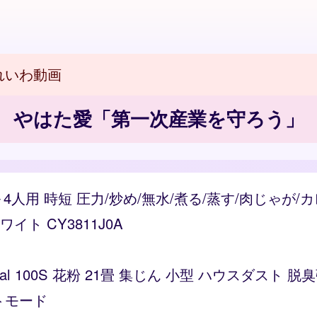
れいわ動画
やはた愛「第一次産業を守ろう」
～4人用 時短 圧力/炒め/無水/煮る/蒸す/肉じゃが
ト CY3811J0A
Vital 100S 花粉 21畳 集じん 小型 ハウスダス
トモード