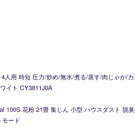
～4人用 時短 圧力/炒め/無水/煮る/蒸す/肉じゃが
ト CY3811J0A
Vital 100S 花粉 21畳 集じん 小型 ハウスダス
トモード