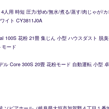
～4人用 時短 圧力/炒め/無水/煮る/蒸す/肉じゃが
ト CY3811J0A
Vital 100S 花粉 21畳 集じん 小型 ハウスダス
トモード
デル Core 300S 20畳 花粉モード 自動運転 小
3階 ソピアホール（岐阜県大垣市加賀野４丁目１番