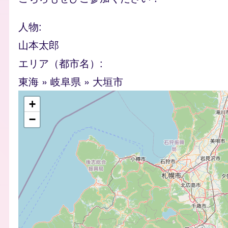
人物
山本太郎
エリア（都市名）
東海
»
岐阜県
»
大垣市
geofield
+
−