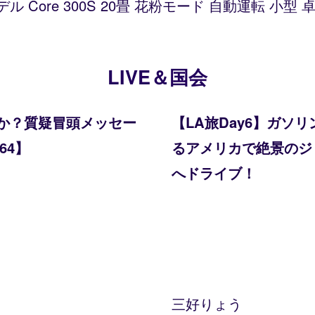
デル Core 300S 20畳 花粉モード 自動運転 小
LIVE＆国会
か？質疑冒頭メッセー
【LA旅Day6】ガ
64】
るアメリカで絶景のジョシ
へドライブ！
三好りょう