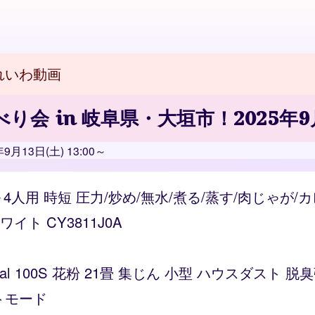
れいわ動画
会 in 岐阜県・大垣市！2025年9月13
13日(土) 13:00～
～4人用 時短 圧力/炒め/無水/煮る/蒸す/肉じゃが
ト CY3811J0A
Vital 100S 花粉 21畳 集じん 小型 ハウスダス
トモード