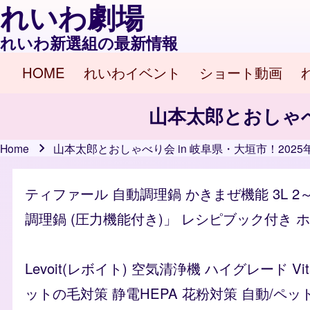
れいわ劇場
れいわ新選組の最新情報
HOME
れいわイベント
ショート動画
Main navigation
山本太郎とおしゃべり
Home
山本太郎とおしゃべり会 in 岐阜県・大垣市！2025年9月
Breadcrumb
ティファール 自動調理鍋 かきまぜ機能 3L 2
調理鍋 (圧力機能付き)」 レシピブック付き ホワイ
Levoit(レボイト) 空気清浄機 ハイグレード 
ットの毛対策 静電HEPA 花粉対策 自動/ペッ