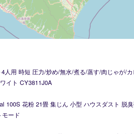
～4人用 時短 圧力/炒め/無水/煮る/蒸す/肉じゃが
ト CY3811J0A
Vital 100S 花粉 21畳 集じん 小型 ハウスダス
トモード