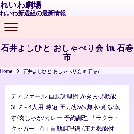
れいわ劇場
れいわ新選組の最新情報
Toggle main menu
Main navigation
石井よしひと おしゃべり会 in 石巻
市
Home
石井よしひと おしゃべり会 in 石巻市
Breadcrumb
ティファール 自動調理鍋 かきまぜ機能
3L 2～4人用 時短 圧力/炒め/無水/煮る/蒸
す/肉じゃが/カレー 予約調理 「ラクラ・
クッカー プロ 自動調理鍋 (圧力機能付