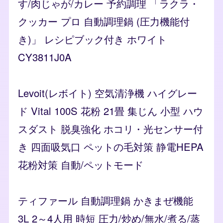
す/肉じゃが/カレー 予約調理 「ラクラ・
クッカー プロ 自動調理鍋 (圧力機能付
き)」 レシピブック付き ホワイト
CY3811J0A
Levoit(レボイト) 空気清浄機 ハイグレー
ド Vital 100S 花粉 21畳 集じん 小型 ハウ
スダスト 脱臭強化 ホコリ・光センサー付
き 四面吸気口 ペットの毛対策 静電HEPA
花粉対策 自動/ペットモード
ティファール 自動調理鍋 かきまぜ機能
3L 2～4人用 時短 圧力/炒め/無水/煮る/蒸