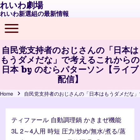
れいわ劇場
れいわ新選組の最新情報
Toggle main menu
Main navigation
自民党支持者のおじさんの「日本は
もうダメだな」で考えるこれからの
日本 by のむらパターソン【ライブ
配信】
Home
自民党支持者のおじさんの「日本はもうダメだな」で
Breadcrumb
ティファール 自動調理鍋 かきまぜ機能
3L 2～4人用 時短 圧力/炒め/無水/煮る/蒸