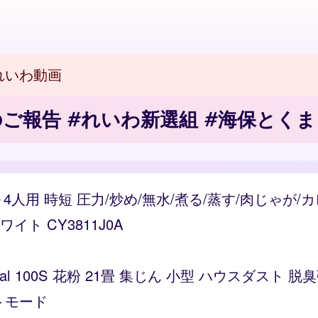
れいわ動画
ご報告 #れいわ新選組 #海保とくま
～4人用 時短 圧力/炒め/無水/煮る/蒸す/肉じゃが
ト CY3811J0A
Vital 100S 花粉 21畳 集じん 小型 ハウスダス
トモード