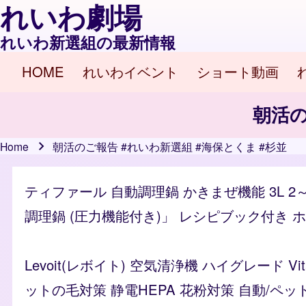
れいわ劇場
れいわ新選組の最新情報
HOME
れいわイベント
ショート動画
Main navigation
朝活の
Home
朝活のご報告 #れいわ新選組 #海保とくま #杉並
Breadcrumb
ティファール 自動調理鍋 かきまぜ機能 3L 2
調理鍋 (圧力機能付き)」 レシピブック付き ホワイ
Levoit(レボイト) 空気清浄機 ハイグレード 
ットの毛対策 静電HEPA 花粉対策 自動/ペッ