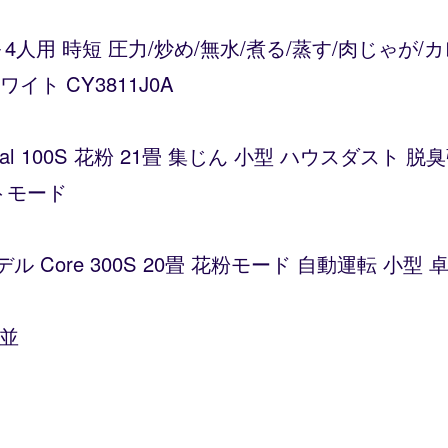
～4人用 時短 圧力/炒め/無水/煮る/蒸す/肉じゃが
ト CY3811J0A
Vital 100S 花粉 21畳 集じん 小型 ハウスダス
トモード
デル Core 300S 20畳 花粉モード 自動運転 小
杉並