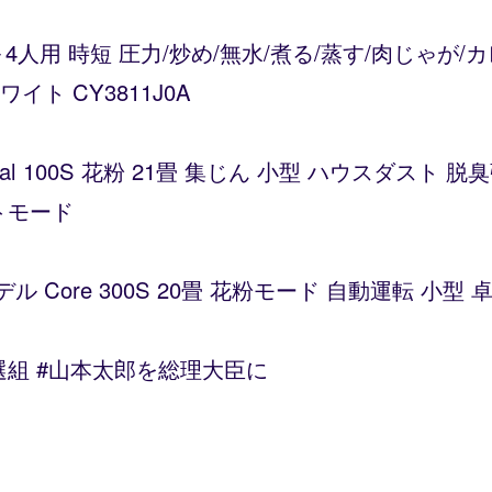
～4人用 時短 圧力/炒め/無水/煮る/蒸す/肉じゃが
ト CY3811J0A
Vital 100S 花粉 21畳 集じん 小型 ハウスダス
トモード
デル Core 300S 20畳 花粉モード 自動運転 小
選組 #山本太郎を総理大臣に