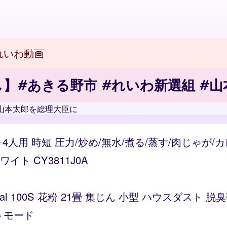
れいわ動画
】#あきる野市 #れいわ新選組 #
#山本太郎を総理大臣に
～4人用 時短 圧力/炒め/無水/煮る/蒸す/肉じゃが
ト CY3811J0A
Vital 100S 花粉 21畳 集じん 小型 ハウスダス
トモード