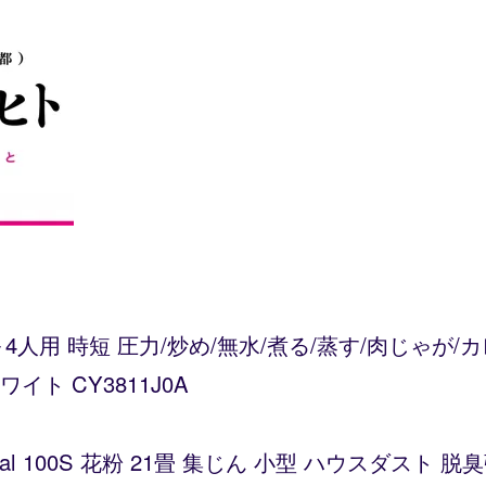
～4人用 時短 圧力/炒め/無水/煮る/蒸す/肉じゃが
ト CY3811J0A
Vital 100S 花粉 21畳 集じん 小型 ハウスダス