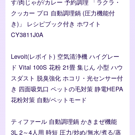
す/肉じゃが/カレー 予約調理 「ラクラ・
クッカー プロ 自動調理鍋 (圧力機能付
き)」 レシピブック付き ホワイト
CY3811J0A
Levoit(レボイト) 空気清浄機 ハイグレー
ド Vital 100S 花粉 21畳 集じん 小型 ハウ
スダスト 脱臭強化 ホコリ・光センサー付
き 四面吸気口 ペットの毛対策 静電HEPA
花粉対策 自動/ペットモード
ティファール 自動調理鍋 かきまぜ機能
3L 2～4人用 時短 圧力/炒め/無水/煮る/蒸