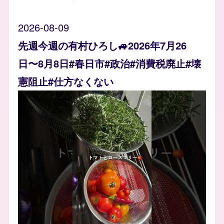
2026-08-09
先週今週の有村ひろし🚙2026年7月26
日〜8月8日#春日市#政治#消費税廃止#壊
憲阻止#仕方なくない