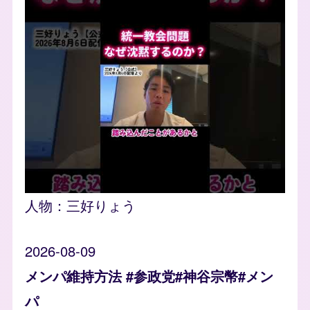
人物：
三好りょう
2026-08-09
メンパ維持方法 #参政党#神谷宗幣#メン
パ