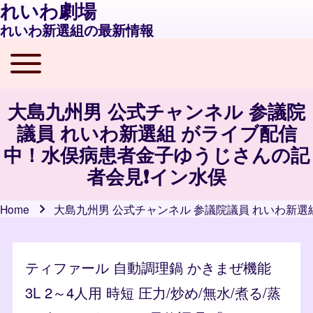
れいわ劇場
れいわ新選組の最新情報
Toggle main menu
Main navigation
大島九州男 公式チャンネル 参議院
議員 れいわ新選組 がライブ配信
中！水俣病患者金子ゆうじさんの記
者会見❗️イン水俣
Home
大島九州男 公式チャンネル 参議院議員 れいわ新選
Breadcrumb
ティファール 自動調理鍋 かきまぜ機能
3L 2～4人用 時短 圧力/炒め/無水/煮る/蒸