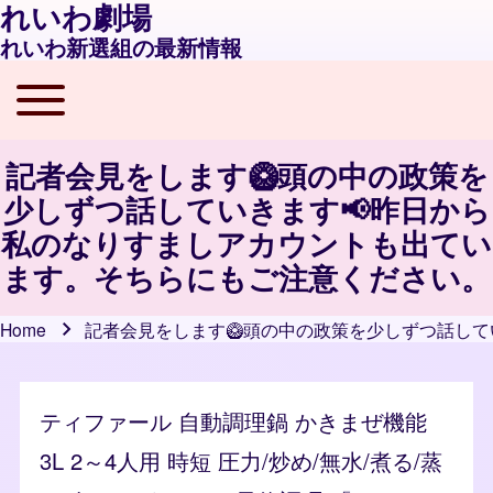
れいわ劇場
れいわ新選組の最新情報
Toggle main menu
Main navigation
記者会見をします🥝頭の中の政策を
少しずつ話していきます📢昨日から
私のなりすましアカウントも出てい
ます。そちらにもご注意ください。
Home
記者会見をします🥝頭の中の政策を少しずつ話し
Breadcrumb
ティファール 自動調理鍋 かきまぜ機能
3L 2～4人用 時短 圧力/炒め/無水/煮る/蒸