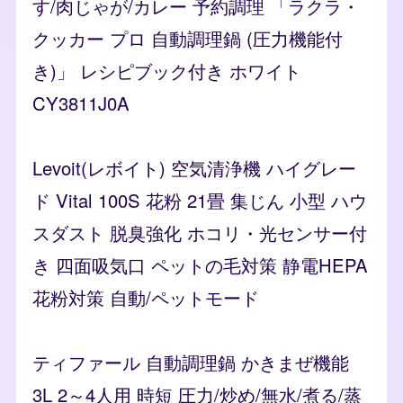
す/肉じゃが/カレー 予約調理 「ラクラ・
クッカー プロ 自動調理鍋 (圧力機能付
き)」 レシピブック付き ホワイト
CY3811J0A
Levoit(レボイト) 空気清浄機 ハイグレー
ド Vital 100S 花粉 21畳 集じん 小型 ハウ
スダスト 脱臭強化 ホコリ・光センサー付
き 四面吸気口 ペットの毛対策 静電HEPA
花粉対策 自動/ペットモード
ティファール 自動調理鍋 かきまぜ機能
3L 2～4人用 時短 圧力/炒め/無水/煮る/蒸