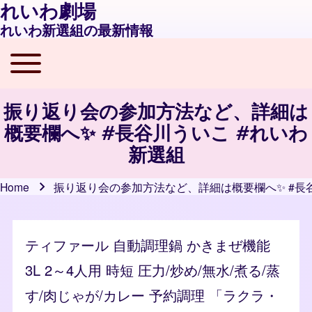
れいわ劇場
れいわ新選組の最新情報
Toggle main menu
Main navigation
振り返り会の参加方法など、詳細は
概要欄へ✨ #長谷川ういこ #れいわ
新選組
Home
振り返り会の参加方法など、詳細は概要欄へ✨ #長
Breadcrumb
ティファール 自動調理鍋 かきまぜ機能
3L 2～4人用 時短 圧力/炒め/無水/煮る/蒸
す/肉じゃが/カレー 予約調理 「ラクラ・