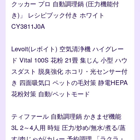
クッカー プロ 自動調理鍋 (圧力機能付
き)」 レシピブック付き ホワイト
CY3811J0A
Levoit(レボイト) 空気清浄機 ハイグレー
ド Vital 100S 花粉 21畳 集じん 小型 ハウ
スダスト 脱臭強化 ホコリ・光センサー付
き 四面吸気口 ペットの毛対策 静電HEPA
花粉対策 自動/ペットモード
ティファール 自動調理鍋 かきまぜ機能
3L 2～4人用 時短 圧力/炒め/無水/煮る/蒸
す/肉じゃが/カレー 予約調理 「ラクラ・