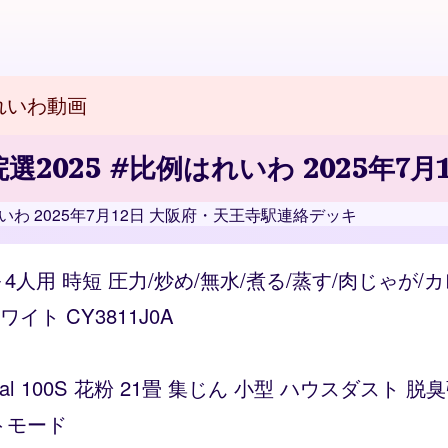
れいわ動画
選2025 #比例はれいわ 2025年
れいわ 2025年7月12日 大阪府・天王寺駅連絡デッキ
～4人用 時短 圧力/炒め/無水/煮る/蒸す/肉じゃが
ト CY3811J0A
Vital 100S 花粉 21畳 集じん 小型 ハウスダス
トモード