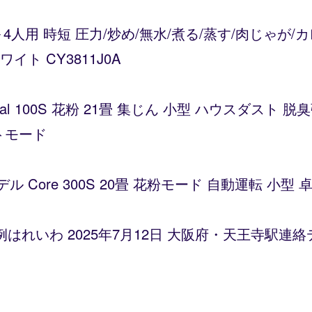
～4人用 時短 圧力/炒め/無水/煮る/蒸す/肉じゃが
ト CY3811J0A
Vital 100S 花粉 21畳 集じん 小型 ハウスダス
トモード
デル Core 300S 20畳 花粉モード 自動運転 小
比例はれいわ 2025年7月12日 大阪府・天王寺駅連