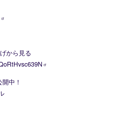
i
上げから見る
_XQoRtHvsc639N
公開中！
ル
】