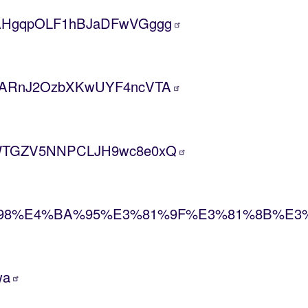
CNAHgqpOLF1hBJaDFwVGggg
CYuARnJ2OzbXKwUYF4ncVTA
UC7WTGZV5NNPCLJH9wc8e0xQ
%AB%98%E4%BA%95%E3%81%9F%E3%81%8B%E3
wa