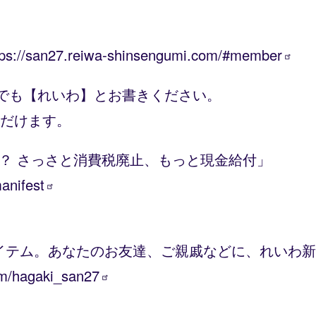
tps://san27.reiwa-shinsengumi.com/#member
こでも【れいわ】とお書きください。
ただけます。
る？ さっさと消費税廃止、もっと現金給付」
anifest
イテム。あなたのお友達、ご親戚などに、れいわ新
om/hagaki_san27