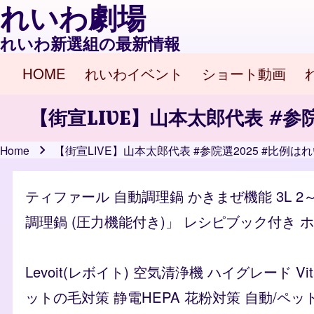
れいわ劇場
れいわ新選組の最新情報
HOME
れいわイベント
ショート動画
Main navigation
【街宣LIVE】山本太郎代表 #参院
Home
【街宣LIVE】山本太郎代表 #参院選2025 #比例は
Breadcrumb
ティファール 自動調理鍋 かきまぜ機能 3L 2
調理鍋 (圧力機能付き)」 レシピブック付き ホワイ
Levoit(レボイト) 空気清浄機 ハイグレード 
ットの毛対策 静電HEPA 花粉対策 自動/ペッ