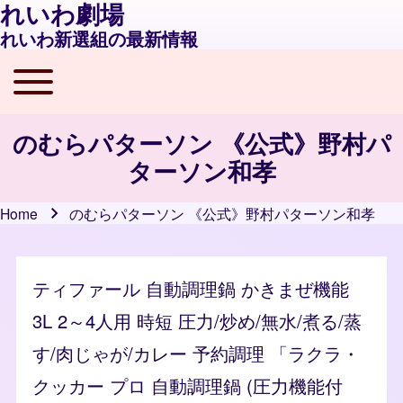
れいわ劇場
れいわ新選組の最新情報
Toggle main menu
Main navigation
のむらパターソン 《公式》野村パ
ターソン和孝
Home
のむらパターソン 《公式》野村パターソン和孝
Breadcrumb
ティファール 自動調理鍋 かきまぜ機能
3L 2～4人用 時短 圧力/炒め/無水/煮る/蒸
す/肉じゃが/カレー 予約調理 「ラクラ・
クッカー プロ 自動調理鍋 (圧力機能付