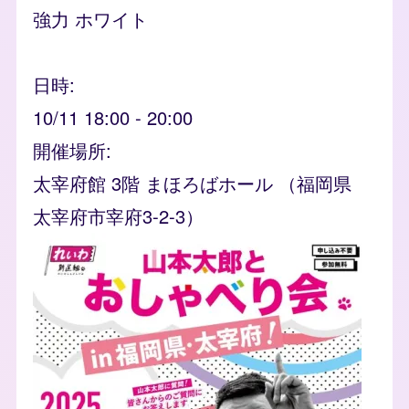
強力 ホワイト
日時
10/11 18:00
-
20:00
開催場所
太宰府館 3階 まほろばホール （福岡県
太宰府市宰府3-2-3）
event_banner
Image