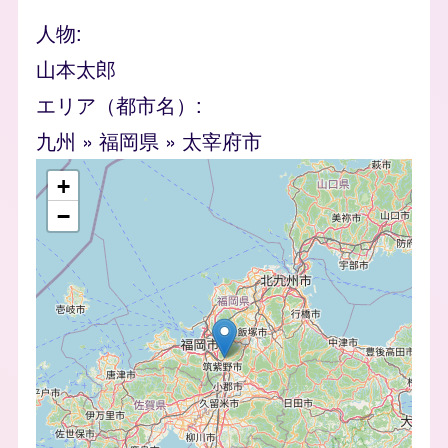
人物
山本太郎
エリア（都市名）
九州
»
福岡県
»
太宰府市
geofield
+
−