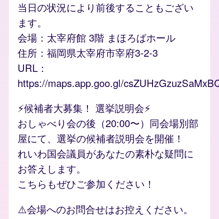
当日の状況により前後することもござい
ます。
会場：太宰府館 3階 まほろばホール
住所：福岡県太宰府市宰府3-2-3
URL：
https://maps.app.goo.gl/csZUHzGzuzSaMxB
⚡️候補者大募集！ 選挙説明会⚡️
おしゃべり会の後（20:00〜）同会場別部
屋にて、選挙の候補者説明会を開催！
れいわ国会議員があなたの素朴な疑問に
お答えします。
こちらもぜひご参加ください！
⚠️会場へのお問合せはお控えください。