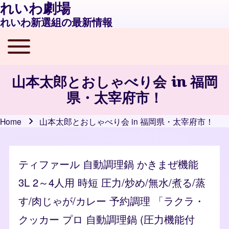
れいわ劇場
れいわ新選組の最新情報
Toggle main menu
Main navigation
山本太郎とおしゃべり会 in 福岡
県・太宰府市！
Home
山本太郎とおしゃべり会 in 福岡県・太宰府市！
Breadcrumb
ティファール 自動調理鍋 かきまぜ機能
3L 2～4人用 時短 圧力/炒め/無水/煮る/蒸
す/肉じゃが/カレー 予約調理 「ラクラ・
クッカー プロ 自動調理鍋 (圧力機能付