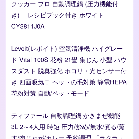
クッカー プロ 自動調理鍋 (圧力機能付
き)」 レシピブック付き ホワイト
CY3811J0A
Levoit(レボイト) 空気清浄機 ハイグレー
ド Vital 100S 花粉 21畳 集じん 小型 ハウ
スダスト 脱臭強化 ホコリ・光センサー付
き 四面吸気口 ペットの毛対策 静電HEPA
花粉対策 自動/ペットモード
ティファール 自動調理鍋 かきまぜ機能
3L 2～4人用 時短 圧力/炒め/無水/煮る/蒸
す/肉じゃが/カレー 予約調理 「ラクラ・