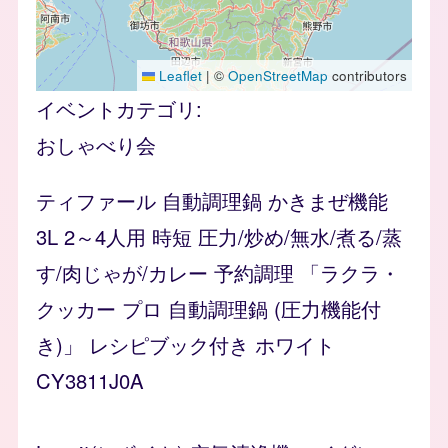
Leaflet
|
©
OpenStreetMap
contributors
イベントカテゴリ
おしゃべり会
ティファール 自動調理鍋 かきまぜ機能
3L 2～4人用 時短 圧力/炒め/無水/煮る/蒸
す/肉じゃが/カレー 予約調理 「ラクラ・
クッカー プロ 自動調理鍋 (圧力機能付
き)」 レシピブック付き ホワイト
CY3811J0A