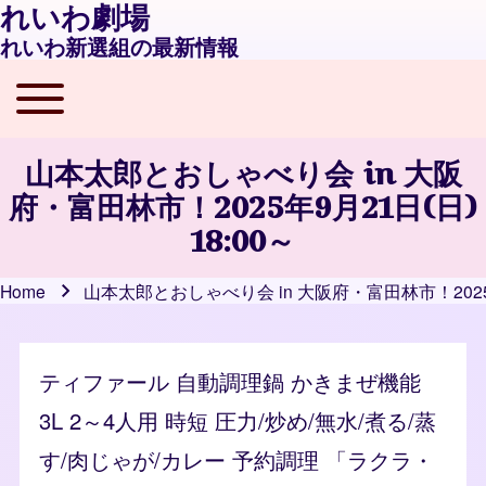
れいわ劇場
れいわ新選組の最新情報
Toggle main menu
Main navigation
山本太郎とおしゃべり会 in 大阪
府・富田林市！2025年9月21日(日)
18:00～
Home
山本太郎とおしゃべり会 in 大阪府・富田林市！2025年9
Breadcrumb
ティファール 自動調理鍋 かきまぜ機能
3L 2～4人用 時短 圧力/炒め/無水/煮る/蒸
す/肉じゃが/カレー 予約調理 「ラクラ・