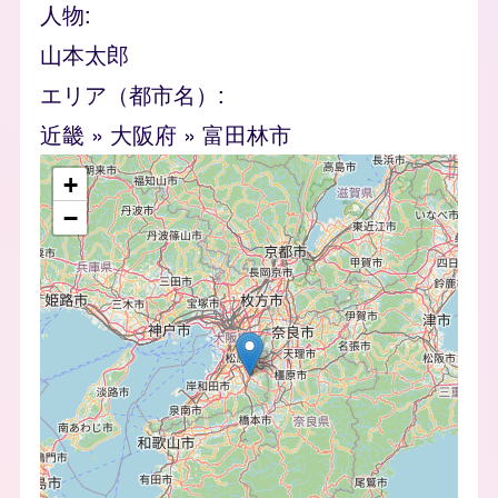
人物
山本太郎
エリア（都市名）
近畿
»
大阪府
»
富田林市
geofield
+
−