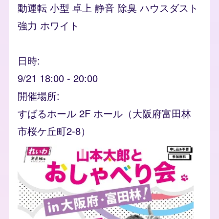
動運転 小型 卓上 静音 除臭 ハウスダスト
強力 ホワイト
日時
9/21 18:00
-
20:00
開催場所
すばるホール 2F ホール（大阪府富田林
市桜ケ丘町2-8）
event_banner
Image