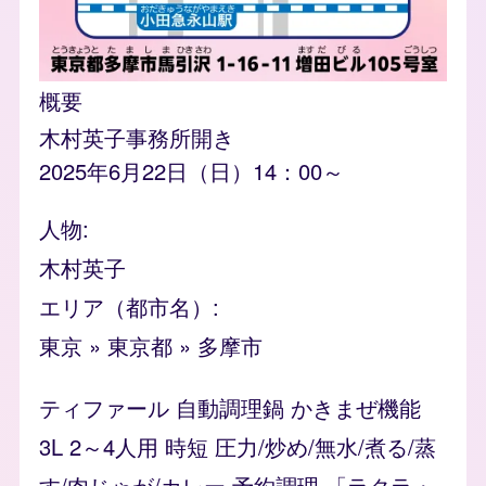
概要
木村英子事務所開き
2025年6月22日（日）14：00～
人物
木村英子
エリア（都市名）
東京
»
東京都
»
多摩市
ティファール 自動調理鍋 かきまぜ機能
3L 2～4人用 時短 圧力/炒め/無水/煮る/蒸
す/肉じゃが/カレー 予約調理 「ラクラ・