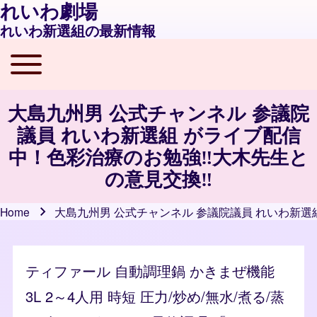
れいわ劇場
れいわ新選組の最新情報
Toggle main menu
Main navigation
大島九州男 公式チャンネル 参議院
議員 れいわ新選組 がライブ配信
中！色彩治療のお勉強‼️大木先生と
の意見交換‼️
Home
大島九州男 公式チャンネル 参議院議員 れいわ新選
Breadcrumb
ティファール 自動調理鍋 かきまぜ機能
3L 2～4人用 時短 圧力/炒め/無水/煮る/蒸