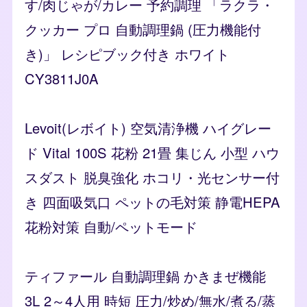
す/肉じゃが/カレー 予約調理 「ラクラ・
クッカー プロ 自動調理鍋 (圧力機能付
き)」 レシピブック付き ホワイト
CY3811J0A
Levoit(レボイト) 空気清浄機 ハイグレー
ド Vital 100S 花粉 21畳 集じん 小型 ハウ
スダスト 脱臭強化 ホコリ・光センサー付
き 四面吸気口 ペットの毛対策 静電HEPA
花粉対策 自動/ペットモード
ティファール 自動調理鍋 かきまぜ機能
3L 2～4人用 時短 圧力/炒め/無水/煮る/蒸