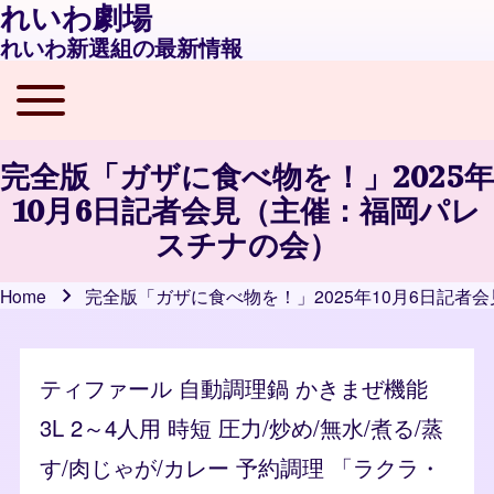
れいわ劇場
れいわ新選組の最新情報
Toggle main menu
Main navigation
完全版「ガザに食べ物を！」2025年
10月6日記者会見（主催：福岡パレ
スチナの会）
Home
完全版「ガザに食べ物を！」2025年10月6日記者
Breadcrumb
ティファール 自動調理鍋 かきまぜ機能
3L 2～4人用 時短 圧力/炒め/無水/煮る/蒸
す/肉じゃが/カレー 予約調理 「ラクラ・