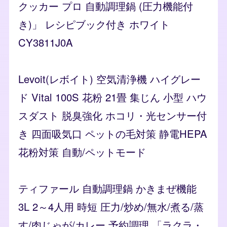
クッカー プロ 自動調理鍋 (圧力機能付
き)」 レシピブック付き ホワイト
CY3811J0A
Levoit(レボイト) 空気清浄機 ハイグレー
ド Vital 100S 花粉 21畳 集じん 小型 ハウ
スダスト 脱臭強化 ホコリ・光センサー付
き 四面吸気口 ペットの毛対策 静電HEPA
花粉対策 自動/ペットモード
ティファール 自動調理鍋 かきまぜ機能
3L 2～4人用 時短 圧力/炒め/無水/煮る/蒸
す/肉じゃが/カレー 予約調理 「ラクラ・