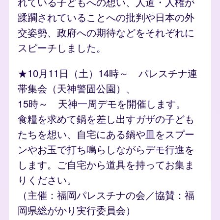
れている子どもへの想い、人道・人権が
蹂躙されていることへの批判や日本の外
交姿勢、政府への期待などをそれぞれに
スピーチしました。
★10月11日（土）14時～ パレスチナ連
帯集会（天神警固公園）、
15時～ 天神一周デモを開催します。
食糧を求めて鍋を差し出すガザの子ども
たちを想い、自宅にある鍋や皿をスプー
ンやお玉で打ち鳴らしながらデモ行進を
します。ご自宅から道具を持ってお集ま
りください。
（主催：福岡パレスチナの会／協賛：福
岡県総がかり実行委員会）