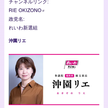
チャンネルリンク
RIE
OKIZONO
政党名
れいわ新選組
人物
沖園リエ
photo