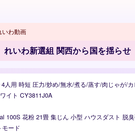
れいわ動画
れいわ新選組 関西から国を揺らせ
～4人用 時短 圧力/炒め/無水/煮る/蒸す/肉じゃが
ト CY3811J0A
Vital 100S 花粉 21畳 集じん 小型 ハウスダス
トモード