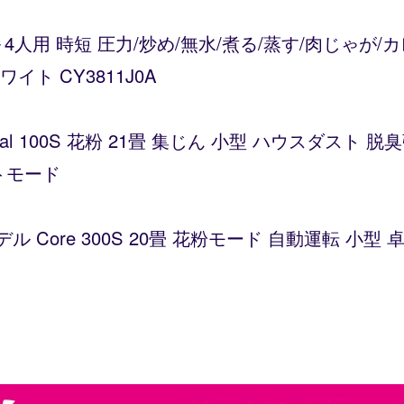
～4人用 時短 圧力/炒め/無水/煮る/蒸す/肉じゃが
ト CY3811J0A
Vital 100S 花粉 21畳 集じん 小型 ハウスダス
トモード
デル Core 300S 20畳 花粉モード 自動運転 小