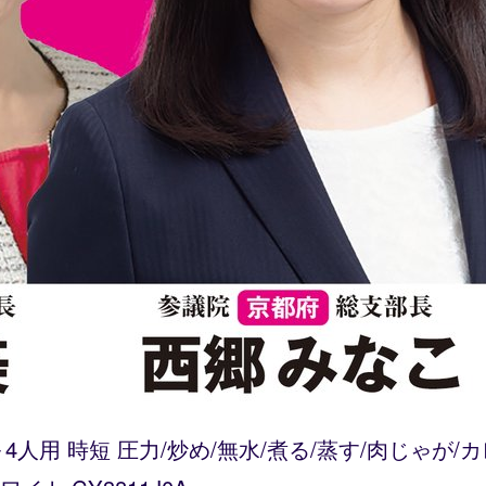
～4人用 時短 圧力/炒め/無水/煮る/蒸す/肉じゃが