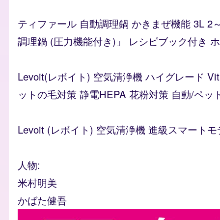
ティファール 自動調理鍋 かきまぜ機能 3L 2
調理鍋 (圧力機能付き)」 レシピブック付き ホワイ
Levoit(レボイト) 空気清浄機 ハイグレード 
ットの毛対策 静電HEPA 花粉対策 自動/ペッ
Levoit (レボイト) 空気清浄機 進級スマートモ
人物
米村明美
かばた健吾
flyer_images
Image