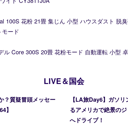
ト CY3811J0A
Vital 100S 花粉 21畳 集じん 小型 ハウスダス
トモード
デル Core 300S 20畳 花粉モード 自動運転 小
LIVE＆国会
か？質疑冒頭メッセー
【LA旅Day6】ガ
64】
るアメリカで絶景のジョシ
へドライブ！