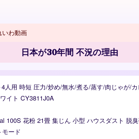
れいわ動画
日本が30年間 不況の理由
～4人用 時短 圧力/炒め/無水/煮る/蒸す/肉じゃが
ト CY3811J0A
Vital 100S 花粉 21畳 集じん 小型 ハウスダス
トモード