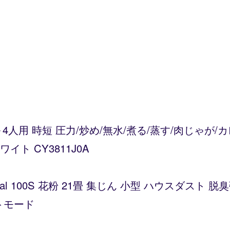
～4人用 時短 圧力/炒め/無水/煮る/蒸す/肉じゃが
ト CY3811J0A
Vital 100S 花粉 21畳 集じん 小型 ハウスダス
トモード