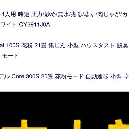
～4人用 時短 圧力/炒め/無水/煮る/蒸す/肉じゃが
ト CY3811J0A
Vital 100S 花粉 21畳 集じん 小型 ハウスダス
トモード
デル Core 300S 20畳 花粉モード 自動運転 小