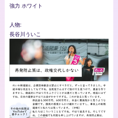
強力 ホワイト
人物
長谷川ういこ
flyer_images
Image