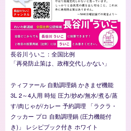
長谷川ういこ：全国比例
flyer_explain
「再発防止策は、政権交代しかない」
ティファール 自動調理鍋 かきまぜ機能
3L 2～4人用 時短 圧力/炒め/無水/煮る/蒸
す/肉じゃが/カレー 予約調理 「ラクラ・
クッカー プロ 自動調理鍋 (圧力機能付
き)」 レシピブック付き ホワイト