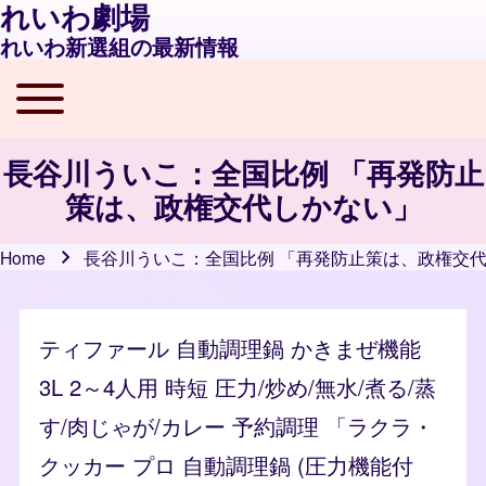
れいわ劇場
れいわ新選組の最新情報
Toggle main menu
Main navigation
長谷川ういこ：全国比例 「再発防止
策は、政権交代しかない」
Home
長谷川ういこ：全国比例 「再発防止策は、政権交
Breadcrumb
ティファール 自動調理鍋 かきまぜ機能
3L 2～4人用 時短 圧力/炒め/無水/煮る/蒸
す/肉じゃが/カレー 予約調理 「ラクラ・
クッカー プロ 自動調理鍋 (圧力機能付