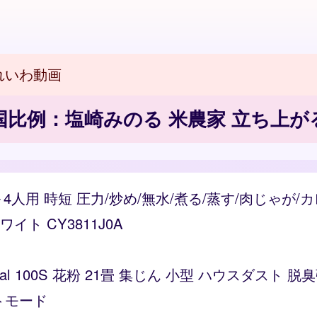
れいわ動画
国比例：塩崎みのる 米農家 立ち上が
～4人用 時短 圧力/炒め/無水/煮る/蒸す/肉じゃが
ト CY3811J0A
Vital 100S 花粉 21畳 集じん 小型 ハウスダス
トモード