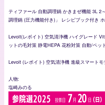
ティファール 自動調理鍋 かきまぜ機能 3L 2
調理鍋 (圧力機能付き)」 レシピブック付き ホワイ
Levoit(レボイト) 空気清浄機 ハイグレード 
ットの毛対策 静電HEPA 花粉対策 自動/ペッ
Levoit (レボイト) 空気清浄機 進級スマートモ
人物
塩崎みのる
flyer_images
Image