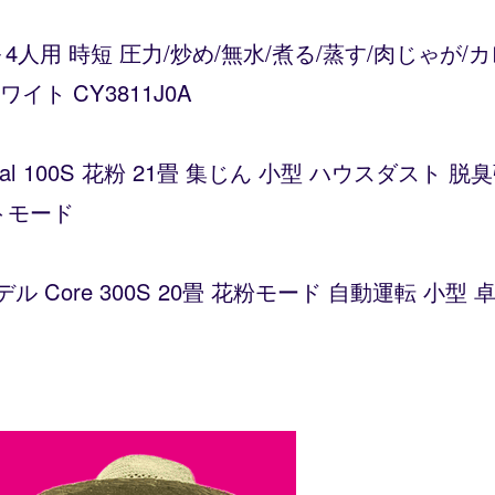
～4人用 時短 圧力/炒め/無水/煮る/蒸す/肉じゃが
ト CY3811J0A
Vital 100S 花粉 21畳 集じん 小型 ハウスダス
トモード
デル Core 300S 20畳 花粉モード 自動運転 小