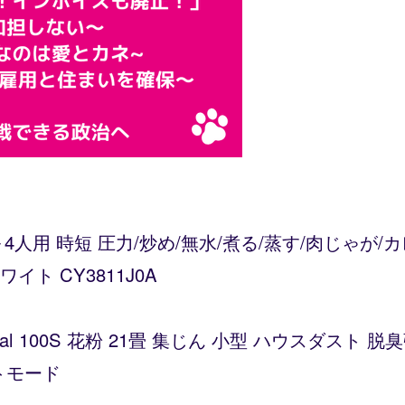
～4人用 時短 圧力/炒め/無水/煮る/蒸す/肉じゃが
ト CY3811J0A
Vital 100S 花粉 21畳 集じん 小型 ハウスダス
トモード