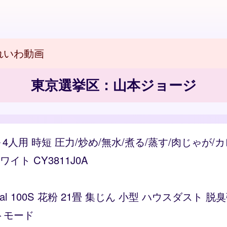
れいわ動画
東京選挙区：山本ジョージ
～4人用 時短 圧力/炒め/無水/煮る/蒸す/肉じゃが
ト CY3811J0A
Vital 100S 花粉 21畳 集じん 小型 ハウスダス
トモード