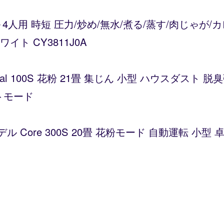
～4人用 時短 圧力/炒め/無水/煮る/蒸す/肉じゃが
ト CY3811J0A
Vital 100S 花粉 21畳 集じん 小型 ハウスダス
トモード
デル Core 300S 20畳 花粉モード 自動運転 小