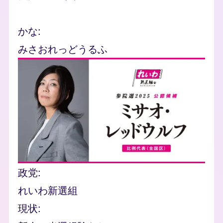
かな
みさおれっどうるふ
Image
政党
れいわ新選組
現状