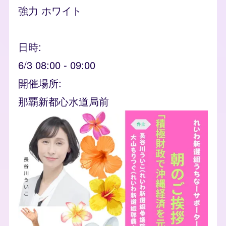
強力 ホワイト
日時
6/3 08:00
-
09:00
開催場所
那覇新都心水道局前
event_banner
Image