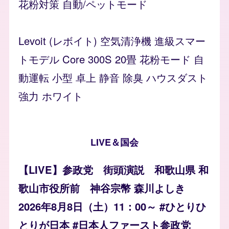
花粉対策 自動/ペットモード
Levoit (レボイト) 空気清浄機 進級スマー
トモデル Core 300S 20畳 花粉モード 自
動運転 小型 卓上 静音 除臭 ハウスダスト
強力 ホワイト
LIVE＆国会
【LIVE】参政党 街頭演説 和歌山県 和
歌山市役所前 神谷宗幣 森川よしき
2026年8月8日（土）11：00～ #ひとりひ
とりが日本 #日本人ファースト参政党