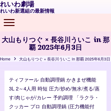
れいわ劇場
れいわ新選組の最新情報
Toggle main menu
Main navigation
大山もりつぐ × 長谷川ういこ in 那
覇 2025年6月3日
Home
大山もりつぐ × 長谷川ういこ in 那覇 2025年6月3日
Breadcrumb
ティファール 自動調理鍋 かきまぜ機能
3L 2～4人用 時短 圧力/炒め/無水/煮る/蒸
す/肉じゃが/カレー 予約調理 「ラクラ・
クッカー プロ 自動調理鍋 (圧力機能付