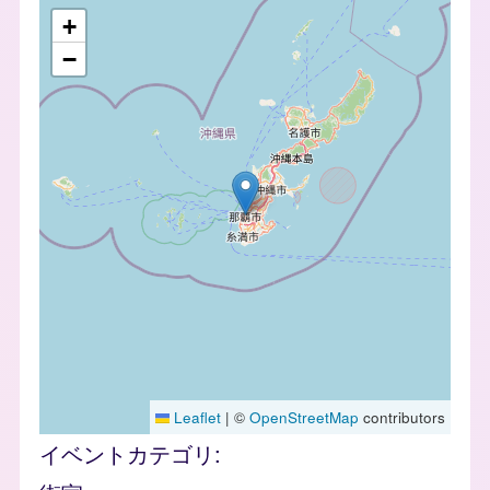
geofield
+
−
Leaflet
|
©
OpenStreetMap
contributors
イベントカテゴリ