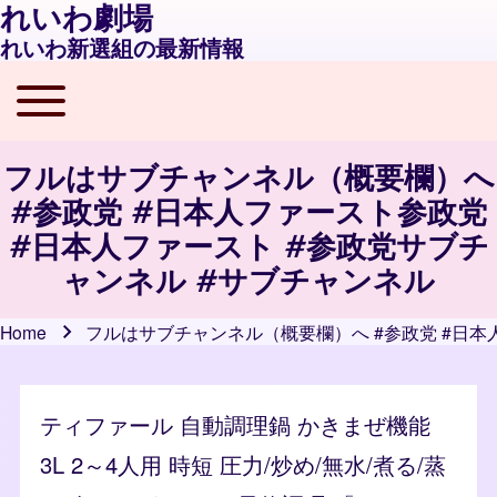
れいわ劇場
れいわ新選組の最新情報
Toggle main menu
Main navigation
フルはサブチャンネル（概要欄）へ
#参政党 #日本人ファースト参政党
#日本人ファースト #参政党サブチ
ャンネル #サブチャンネル
Home
フルはサブチャンネル（概要欄）へ #参政党 #日本
Breadcrumb
ティファール 自動調理鍋 かきまぜ機能
3L 2～4人用 時短 圧力/炒め/無水/煮る/蒸