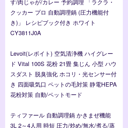
す/肉じゃが/カレー 予約調理 「ラクラ・
クッカー プロ 自動調理鍋 (圧力機能付
き)」 レシピブック付き ホワイト
CY3811J0A
Levoit(レボイト) 空気清浄機 ハイグレー
ド Vital 100S 花粉 21畳 集じん 小型 ハウ
スダスト 脱臭強化 ホコリ・光センサー付
き 四面吸気口 ペットの毛対策 静電HEPA
花粉対策 自動/ペットモード
ティファール 自動調理鍋 かきまぜ機能
3L 2～4人用 時短 圧力/炒め/無水/煮る/蒸