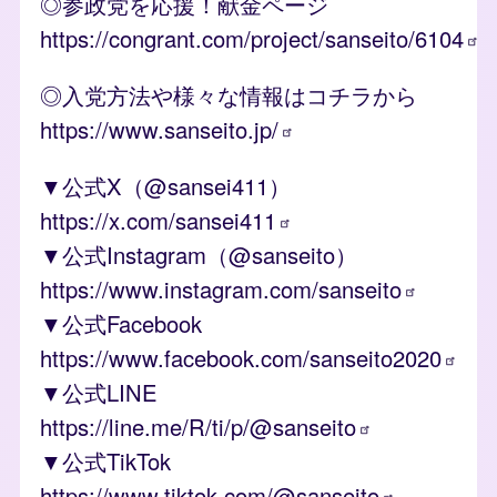
◎参政党を応援！献金ページ
https://congrant.com/project/sanseito/6104
◎入党方法や様々な情報はコチラから
https://www.sanseito.jp/
▼公式X（@sansei411）
https://x.com/sansei411
▼公式Instagram（@sanseito）
https://www.instagram.com/sanseito
▼公式Facebook
https://www.facebook.com/sanseito2020
▼公式LINE
https://line.me/R/ti/p/@sanseito
▼公式TikTok
https://www.tiktok.com/@sanseito