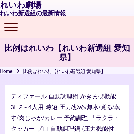
れいわ劇場
れいわ新選組の最新情報
Toggle main menu
Main navigation
比例はれいわ【れいわ新選組 愛知
県】
Home
比例はれいわ【れいわ新選組 愛知県】
Breadcrumb
ティファール 自動調理鍋 かきまぜ機能
3L 2～4人用 時短 圧力/炒め/無水/煮る/蒸
す/肉じゃが/カレー 予約調理 「ラクラ・
クッカー プロ 自動調理鍋 (圧力機能付