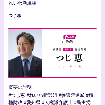
れいわ新選組
人物
つじ恵
photo
概要の説明
#つじ恵 #れいわ新選組 #参議院選挙 #積
極財政 #愛知県 #人権派弁護士 #民主党