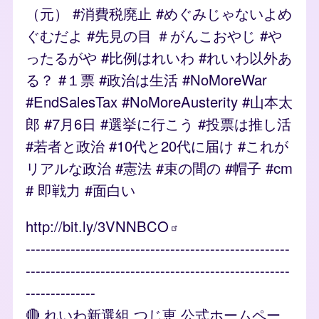
（元） #消費税廃止 #めぐみじゃないよめ
ぐむだよ #先見の目 ＃がんこおやじ #や
ったるがや #比例はれいわ #れいわ以外あ
る？ #１票 #政治は生活 #NoMoreWar
#EndSalesTax #NoMoreAusterity #山本太
郎 #7月6日 #選挙に行こう #投票は推し活
#若者と政治 #10代と20代に届け #これが
リアルな政治 #憲法 #束の間の #帽子 #cm
# 即戦力 #面白い
http://bit.ly/3VNNBCO
-----------------------------------------------------
-----------------------------------------------------
--------------
🔴 れいわ新選組 つじ恵 公式ホームペー