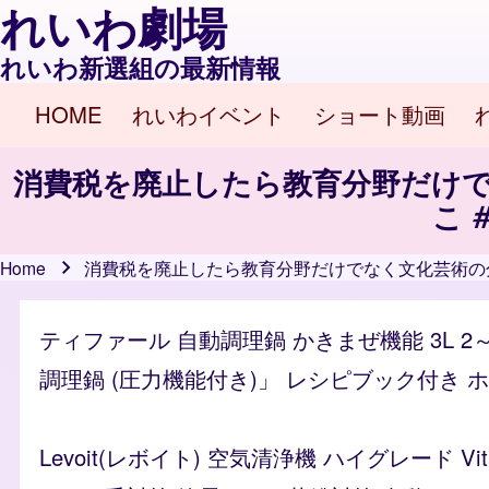
れいわ劇場
れいわ新選組の最新情報
HOME
れいわイベント
ショート動画
Main navigation
消費税を廃止したら教育分野だけで
こ 
Home
消費税を廃止したら教育分野だけでなく文化芸術の分野
Breadcrumb
ティファール 自動調理鍋 かきまぜ機能 3L 2
調理鍋 (圧力機能付き)」 レシピブック付き ホワイ
Levoit(レボイト) 空気清浄機 ハイグレード 