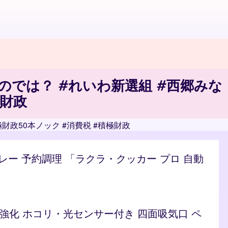
では？ #れいわ新選組 #西郷みな
極財政
政50本ノック #消費税 #積極財政
/カレー 予約調理 「ラクラ・クッカー プロ 自動
ト 脱臭強化 ホコリ・光センサー付き 四面吸気口 ペ