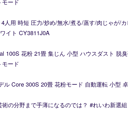
トモード
～4人用 時短 圧力/炒め/無水/煮る/蒸す/肉じゃが
ト CY3811J0A
Vital 100S 花粉 21畳 集じん 小型 ハウスダス
トモード
デル Core 300S 20畳 花粉モード 自動運転 小
の分野まで手薄になるのでは？ #れいわ新選組 #西