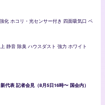
ト 脱臭強化 ホコリ・光センサー付き 四面吸気口 ペ
型 卓上 静音 除臭 ハウスダスト 強力 ホワイト
ジ新代表 記者会見（8月5日16時〜 国会内）