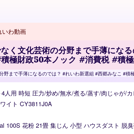
れいわ動画
なく文化芸術の分野まで手薄になるの
#積極財政50本ノック #消費税 #積
まで手薄になるのでは？ #れいわ新選組 #西郷みなこ #積極財
～4人用 時短 圧力/炒め/無水/煮る/蒸す/肉じゃが
ト CY3811J0A
Vital 100S 花粉 21畳 集じん 小型 ハウスダス