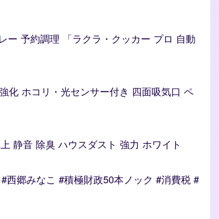
/カレー 予約調理 「ラクラ・クッカー プロ 自動
ト 脱臭強化 ホコリ・光センサー付き 四面吸気口 ペ
型 卓上 静音 除臭 ハウスダスト 強力 ホワイト
郷みなこ #積極財政50本ノック #消費税 #