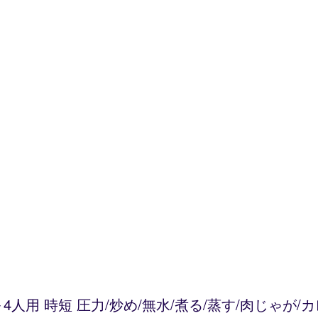
～4人用 時短 圧力/炒め/無水/煮る/蒸す/肉じゃが