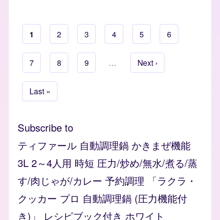
Current page
1
Page
2
Page
3
Page
4
Page
5
Page
6
Page
7
Page
8
Page
9
…
Next page
Next ›
Pagination
Last page
Last »
Subscribe to
ティファール 自動調理鍋 かきまぜ機能
3L 2～4人用 時短 圧力/炒め/無水/煮る/蒸
す/肉じゃが/カレー 予約調理 「ラクラ・
クッカー プロ 自動調理鍋 (圧力機能付
き)」 レシピブック付き ホワイト