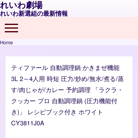
れいわ劇場
れいわ新選組の最新情報
Toggle main menu
Main navigation
Home
Breadcrumb
ティファール 自動調理鍋 かきまぜ機能
3L 2～4人用 時短 圧力/炒め/無水/煮る/蒸
す/肉じゃが/カレー 予約調理 「ラクラ・
クッカー プロ 自動調理鍋 (圧力機能付
き)」 レシピブック付き ホワイト
CY3811J0A