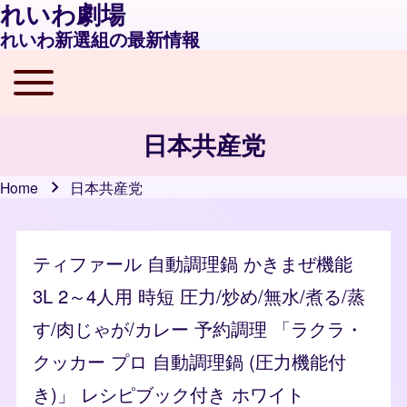
れいわ劇場
れいわ新選組の最新情報
Toggle main menu
Main navigation
日本共産党
Home
日本共産党
Breadcrumb
ティファール 自動調理鍋 かきまぜ機能
3L 2～4人用 時短 圧力/炒め/無水/煮る/蒸
す/肉じゃが/カレー 予約調理 「ラクラ・
クッカー プロ 自動調理鍋 (圧力機能付
き)」 レシピブック付き ホワイト