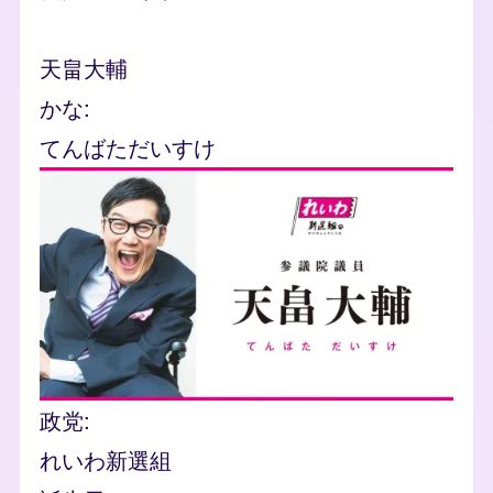
名前
天畠大輔
かな
てんばただいすけ
Image
政党
れいわ新選組