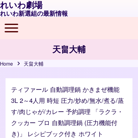
れいわ劇場
れいわ新選組の最新情報
Toggle main menu
Main navigation
天畠大輔
Home
天畠大輔
Breadcrumb
ティファール 自動調理鍋 かきまぜ機能
3L 2～4人用 時短 圧力/炒め/無水/煮る/蒸
す/肉じゃが/カレー 予約調理 「ラクラ・
クッカー プロ 自動調理鍋 (圧力機能付
き)」 レシピブック付き ホワイト