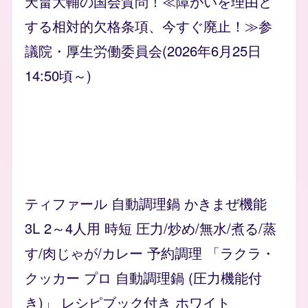
天畠大輔の国会質問！≪障がいを理由と
する相対的欠格条項、今すぐ廃止！≫参
議院・厚生労働委員会(2026年6月25日
14:50頃～)
ティファール 自動調理鍋 かきまぜ機能
3L 2～4人用 時短 圧力/炒め/無水/煮る/蒸
す/肉じゃが/カレー 予約調理 「ラクラ・
クッカー プロ 自動調理鍋 (圧力機能付
き)」 レシピブック付き ホワイト