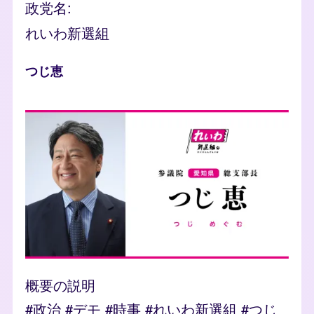
政党名
れいわ新選組
人物
つじ恵
photo
概要の説明
#政治 #デモ #時事 #れいわ新選組 #つじ