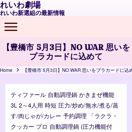
れいわ劇場
れいわ新選組の最新情報
Toggle main menu
Main navigation
【豊橋市 5月3日】NO WAR 思いを
プラカードに込めて
Home
【豊橋市 5月3日】NO WAR 思いをプラカードに込
Breadcrumb
ティファール 自動調理鍋 かきまぜ機能
3L 2～4人用 時短 圧力/炒め/無水/煮る/蒸
す/肉じゃが/カレー 予約調理 「ラクラ・
クッカー プロ 自動調理鍋 (圧力機能付