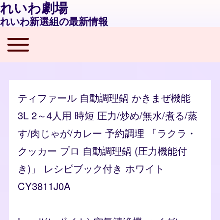
れいわ劇場
れいわ新選組の最新情報
Toggle main menu
Main navigation
ティファール 自動調理鍋 かきまぜ機能
3L 2～4人用 時短 圧力/炒め/無水/煮る/蒸
す/肉じゃが/カレー 予約調理 「ラクラ・
クッカー プロ 自動調理鍋 (圧力機能付
き)」 レシピブック付き ホワイト
CY3811J0A